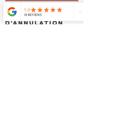
Politique
d'annulation
Afin de garantir une qualité de service à
chacun, toute annulation doit se faire
impérativement 48h à l'avance.
Coordonnées
06 61 53 67 48
marie.maquet.pro@gmail.com
Téléphone
06 61 53 67 48
E-mail